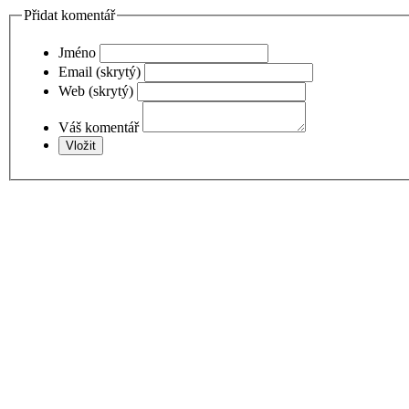
Přidat komentář
Jméno
Email (skrytý)
Web (skrytý)
Váš komentář