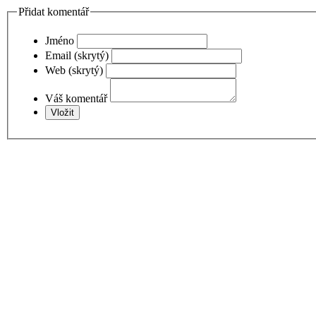
Přidat komentář
Jméno
Email (skrytý)
Web (skrytý)
Váš komentář