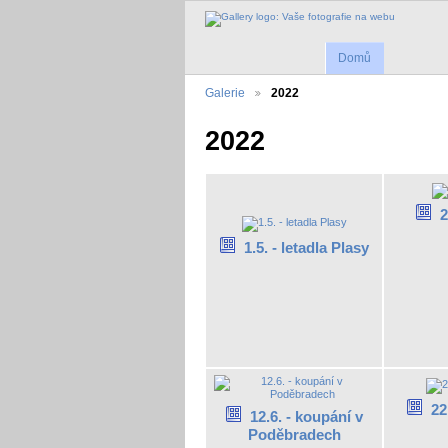
Domů
Galerie
2022
2022
2
1.5. - letadla Plasy
22
12.6. - koupání v
Poděbradech