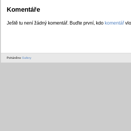
Komentáře
Ještě tu není žádný komentář. Buďte první, kdo
komentář
vlo
Poháněno
Gallery