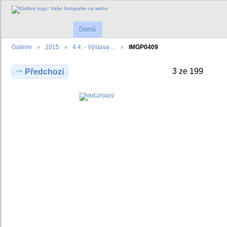
Domů
Galerie
2015
4.4. - Výstava…
IMGP0409
3 ze 199
Předchozí